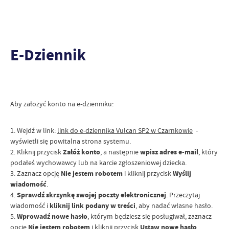
E-Dziennik
Aby założyć konto na e-dzienniku:
1. Wejdź w link:
link do e-dziennika Vulcan SP2 w Czarnkowie
-
wyświetli się powitalna strona systemu.
2. Kliknij przycisk
Załóż konto
, a następnie
wpisz adres e-mail
, który
podałeś wychowawcy lub na karcie zgłoszeniowej dziecka.
3. Zaznacz opcję
Nie jestem robotem
i kliknij przycisk
Wyślij
wiadomość
.
4.
Sprawdź skrzynkę swojej poczty elektronicznej
. Przeczytaj
wiadomość i
kliknij link podany w treści
, aby nadać własne hasło.
5.
Wprowadź nowe hasło
, którym będziesz się posługiwał, zaznacz
opcję
Nie jestem robotem
i kliknij przycisk
Ustaw nowe hasło
.